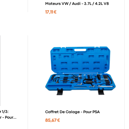
Moteurs VW / Audi - 3.7L / 4.2L V8
17,11 €
 1/3:
Coffret De Calage - Pour PSA
 - Pour
85,67 €
e V8...