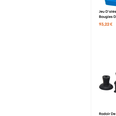
Jeu D’alé
Bougies D
93,22 €
Rodoir D