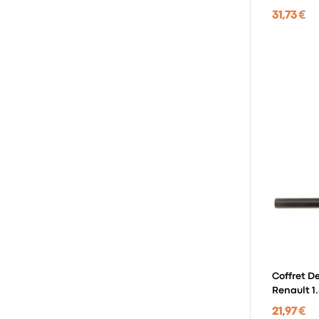
31,73 €
Coffret D
Renault 1.
21,97 €