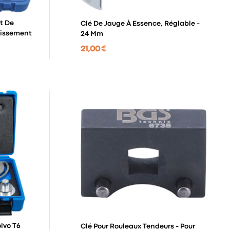
t De
Clé De Jauge À Essence, Réglable -
idissement
24 Mm
21,00 €
olvo T6
Clé Pour Rouleaux Tendeurs - Pour