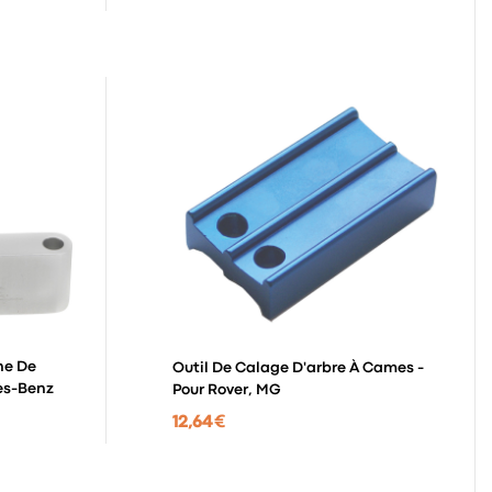
ne De
Outil De Calage D'arbre À Cames -
des-Benz
Pour Rover, MG
12,64 €