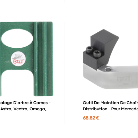
Calage D’arbre À Cames -
Outil De Maintien De Chaî
 Astra, Vectra, Omega,
Distribution - Pour Merce
 Sintra
68,82 €