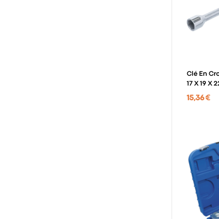
Clé En Cro
17 X 19 X 
15,36 €