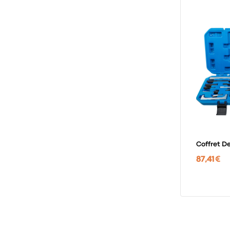
Coffret D
87,41 €