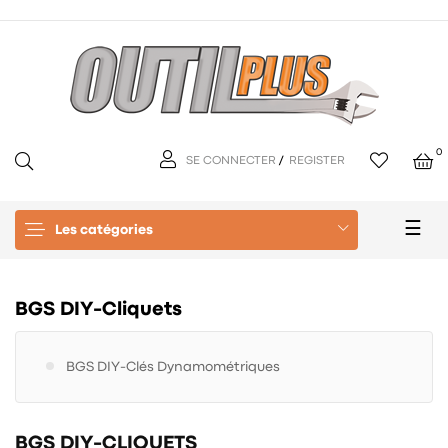
0
SE CONNECTER
/
REGISTER
Basc
☰
Les catégories
la
navi
BGS DIY-Cliquets
BGS DIY-Clés Dynamométriques
BGS DIY-CLIQUETS