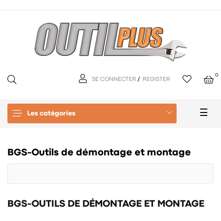
0
SE CONNECTER
/
REGISTER
Basc
☰
Les catégories
la
navi
BGS-Outils de démontage et montage
BGS-OUTILS DE DÉMONTAGE ET MONTAGE