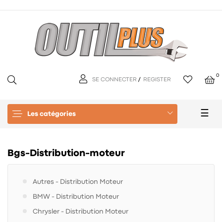
0
SE CONNECTER
/
REGISTER
Basc
☰
Les catégories
la
navi
Bgs-Distribution-moteur
Autres - Distribution Moteur
BMW - Distribution Moteur
Chrysler - Distribution Moteur