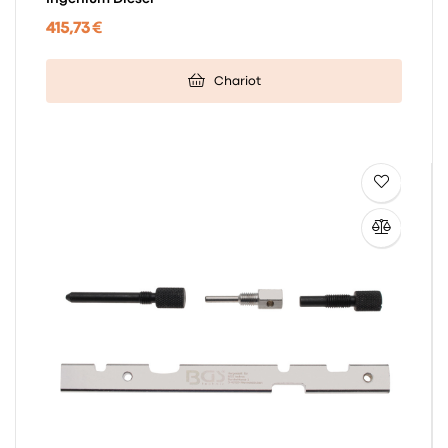
415,73 €
Chariot