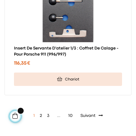
Insert De Servante D'atelier 1/3 : Coffret De Calage -
Pour Porsche 911 (996/997)
116,35 €
Chariot
1
2
3
…
10
Suivant