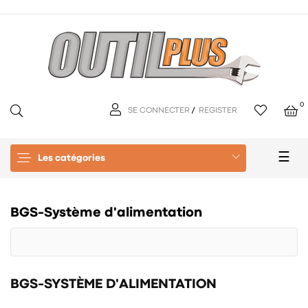
0
SE CONNECTER
/
REGISTER
Basc
☰
Les catégories
la
navi
BGS-Système d'alimentation
BGS-SYSTÈME D'ALIMENTATION