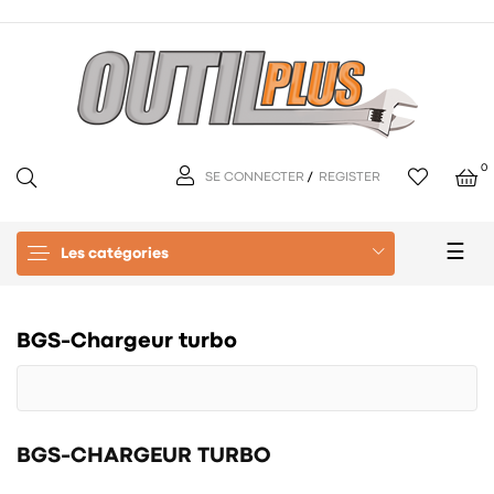
0
SE CONNECTER
/
REGISTER
Basc
☰
Les catégories
la
navi
BGS-Chargeur turbo
BGS-CHARGEUR TURBO