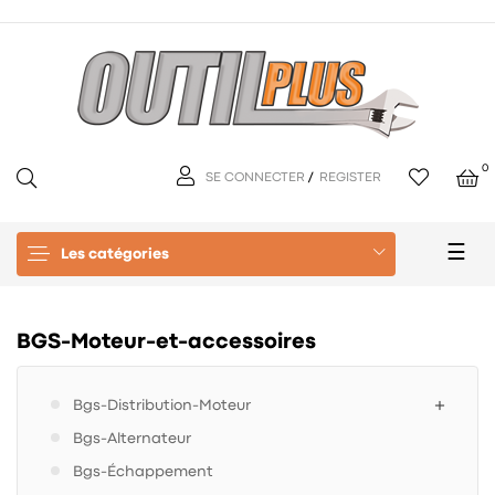
0
SE CONNECTER
/
REGISTER
Basc
☰
Les catégories
la
navi
BGS-Moteur-et-accessoires
Bgs-Distribution-Moteur
Bgs-Alternateur
Bgs-Échappement