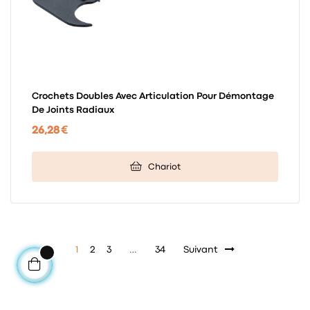
Crochets Doubles Avec Articulation Pour Démontage
De Joints Radiaux
26,28 €
Chariot
1
2
3
…
34
Suivant