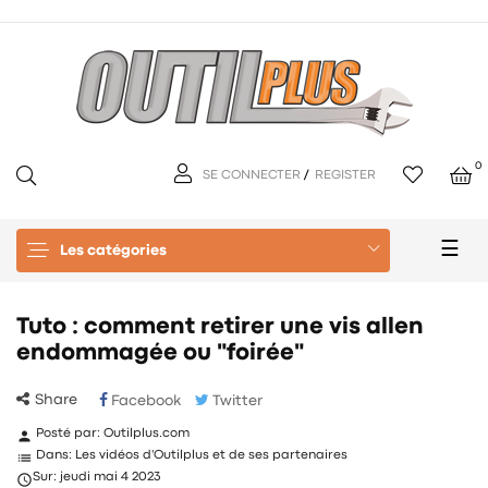
0
SE CONNECTER
/
REGISTER
Basc
☰
Les catégories
la
navi
Tuto : comment retirer une vis allen
endommagée ou "foirée"
Share
Facebook
Twitter
person
Posté par:
Outilplus.com
list
Dans:
Les vidéos d'Outilplus et de ses partenaires

Sur:
jeudi
mai
4
2023