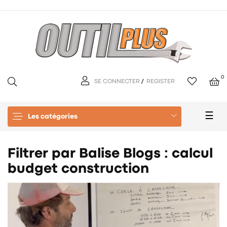
0
SE CONNECTER
/
REGISTER
Basc
☰
Les catégories
la
navi
Filtrer par Balise Blogs :
calcul
budget construction