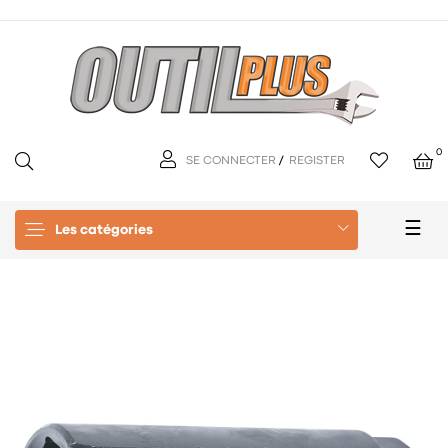
0
SE CONNECTER
/
REGISTER
Basc
☰
Les catégories
la
navi