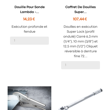
Douille Pour Sonde
Coffret De Douilles
Lambda -...
Super...
14,23 €
107,44 €
Exécution profonde et
Douilles en exécution
fendue
Super Lock (profil
ondulé) Carré 6,3 mm
(1/4"), 10 mm (3/8") et
12,5 mm (1/2") Cliquet
réversible à denture
fine 72...