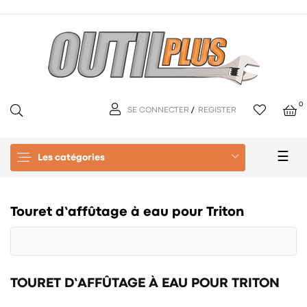
0
SE CONNECTER
/
REGISTER
Basc
☰
Les catégories
la
navi
Touret d’affûtage à eau pour Triton
TOURET D’AFFÛTAGE À EAU POUR TRITON