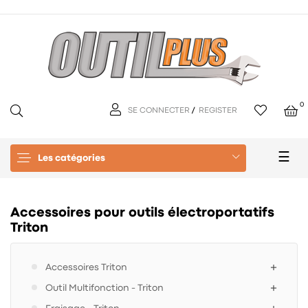
0
SE CONNECTER
/
REGISTER
Basc
☰
Les catégories
la
navi
Accessoires pour outils électroportatifs
Triton
Accessoires Triton
Outil Multifonction - Triton