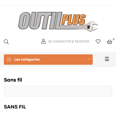
0
SE CONNECTER
/
REGISTER
Basc
☰
Les catégories
la
navi
Sans fil
SANS FIL