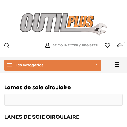
0
SE CONNECTER
/
REGISTER
Basc
☰
Les catégories
la
navi
Lames de scie circulaire
LAMES DE SCIE CIRCULAIRE