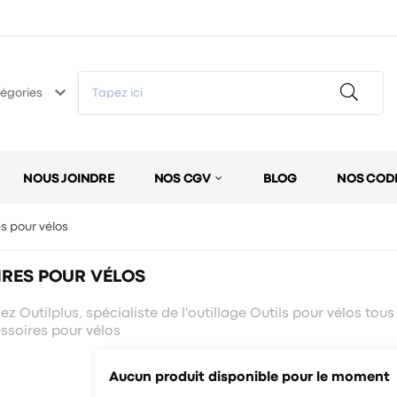
keyboard_arrow_down
égories
NOUS JOINDRE
NOS CGV
BLOG
NOS COD
s pour vélos
RES POUR VÉLOS
z Outilplus, spécialiste de l'outillage Outils pour vélos tous l
essoires pour vélos
Aucun produit disponible pour le moment