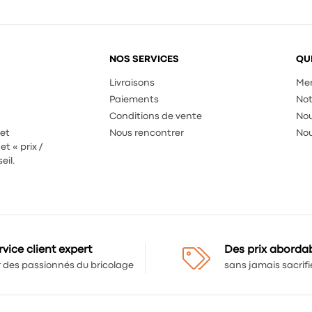
NOS SERVICES
QU
Livraisons
Men
Paiements
Not
Conditions de vente
Nou
 et
Nous rencontrer
Nou
et « prix /
eil.
rvice client expert
Des prix aborda
 des passionnés du bricolage
sans jamais sacrifie