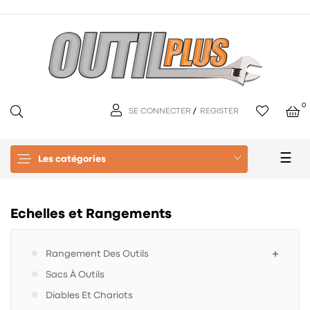
0
SE CONNECTER
/
REGISTER
Basc
☰
Les catégories
la
navi
Echelles et Rangements
Rangement Des Outils
Sacs À Outils
Diables Et Chariots