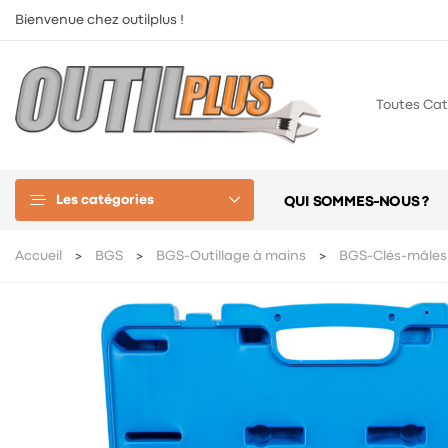
Bienvenue chez outilplus !
Toutes Cat
Les catégories
QUI SOMMES-NOUS ?
Accueil
BGS
BGS-Outillage à mains
BGS-Clés-mâles