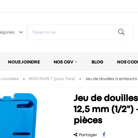
keyboard_arrow_down
égories
NOUS JOINDRE
NOS CGV
BLOG
NOS COD
-coudées
BGS-Profil T (pour Torx)
Jeu de douilles à embouts -
Jeu de douille
12,5 mm (1/2") -
pièces
Partager