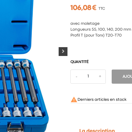
106,08 €
TTC
avec moletage
Longueurs 55, 100, 140, 200 mm
Profil T (pour Torx) T20-T70
QUANTITÉ
AJOU

Derniers articles en stock
La description