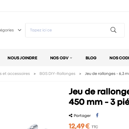
keyboard_arrow_down
égories
NOUS JOINDRE
NOS CGV
BLOG
NOS COD
s et accessoires
BGS DIY-Rallonges
Jeu de rallonges - 6,3 m
Jeu de rallonge
450 mm - 3 pi
Partager
12,49 €
TTC