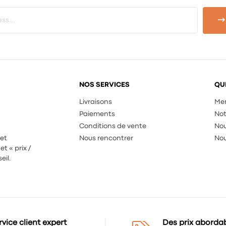
NOS SERVICES
QU
Livraisons
Men
Paiements
Not
Conditions de vente
Nou
 et
Nous rencontrer
Nou
et « prix /
eil.
rvice client expert
Des prix aborda