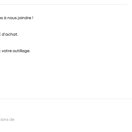
as à nous joindre !
€ d'achat.
 votre outillage.
tions de