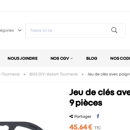
keyboard_arrow_down
égories
NOUS JOINDRE
NOS CGV
BLOG
NOS COD
-Tournevis
BGS DIY-Assort Tournevis
Jeu de clés avec poigné
Jeu de clés ave
9 pièces
Partager
45,64 €
TTC